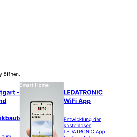
y öffnen.
Smart Home
tgart -
LEDATRONIC
und
WiFi App
ikbauteile
Entwicklung der
kostenlosen
LEDATRONIC App
l zum