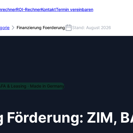
nrechner
ROI-Rechner
Kontakt
Termin vereinbaren
gorie
Finanzierung Foerderung
Stand: August 2026
AFA & Leasing
· Made in Germany
g Förderung: ZIM, 