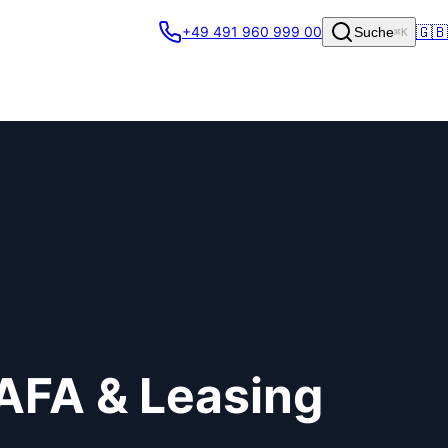
🇬🇧
+49 491 960 999 00
Suche
⌘K
BAFA & Leasing