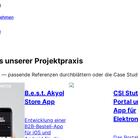
t
nehmen
0
 unserer Projektpraxis
n — passende Referenzen durchblättern oder die Case Stud
erce
E-Commerce
B.e.s.t. Akyol
CSI Stut
Store App
Portal 
App für
Elektron
Entwicklung einer
B2B-Bestell-App
für iOS und
Das Porta