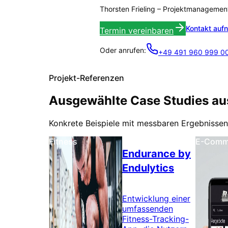
Thorsten Frieling
–
Projektmanagemen
Kontakt auf
Termin vereinbaren
Oder anrufen:
+49 491 960 999 0
Projekt-Referenzen
Ausgewählte Case Studies aus
Konkrete Beispiele mit messbaren Ergebnisse
Fitness
E-Comm
Endurance by
Endulytics
Entwicklung einer
umfassenden
Fitness-Tracking-