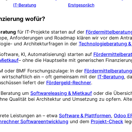
IT-Beratung
Erstgespräch
anzierung wofür?
eratung
für IT-Projekte starten auf der
Fördermittelberatun
Scope, Anforderungen und Roadmap klären wir vor dem Antra
logie- und Architekturfragen in der
Technologieberatung &
Software, KI, Automatisierung) starten auf
Fördermittelbera
Mietkauf
– ohne die Hauptseite mit generischen Finanzieru
ZIM oder BMF Forschungszulage: In der
Fördermittelberatung
 wirtschaftlich ein – oft gemeinsam mit der
IT-Beratung
, d
schüssen liefert der
Fördergeld-Rechner
.
e Beratung um
Softwareleasing & Mietkauf
oder die Übersic
hne Qualität bei Architektur und Umsetzung zu opfern. Alte
rete Leistungen an – etwa
Software & Plattformen
,
Odoo E
nrechner Softwareentwicklung
und dem
Projekt-Check
leg