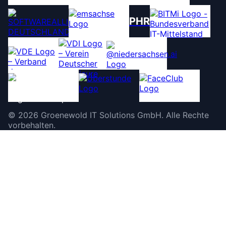
PHR
©
2026
Groenewold IT Solutions GmbH
.
Alle Rechte
vorbehalten.