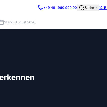
🇬🇧
+49 491 960 999 00
Suche
⌘K
Stand: August 2026
 erkennen