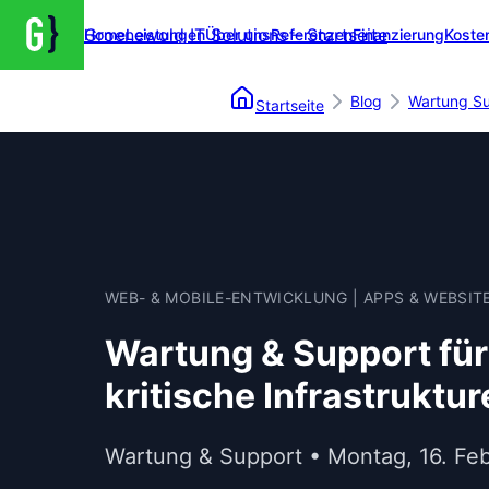
Groenewold IT Solutions – Startseite
Home
Leistungen
Über uns
Referenzen
Finanzierung
Koste
Blog
Wartung S
Startseite
WEB- & MOBILE-ENTWICKLUNG | APPS & WEBSIT
Wartung & Support für
kritische Infrastruktu
Wartung & Support • Montag, 16. Fe