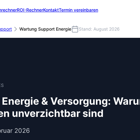
nrechner
ROI-Rechner
Kontakt
Termin vereinbaren
upport
Wartung Support Energie
Stand: August 2026
ES
 Energie & Versorgung: Waru
ren unverzichtbar sind
bruar 2026