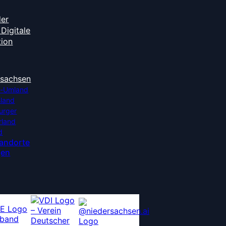
der
Digitale
tion
rsachsen
-Umland
sland
urger
rland
d
tandorte
gen