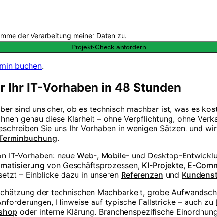
imme der Verarbeitung meiner Daten zu.
Projekt-Check anfordern
rmin buchen
.
ür Ihr IT-Vorhaben in 48 Stunden
aber sind unsicher, ob es technisch machbar ist, was es ko
hnen genau diese Klarheit – ohne Verpflichtung, ohne Verka
Beschreiben Sie uns Ihr Vorhaben in wenigen Sätzen, und wi
Terminbuchung
.
von IT-Vorhaben: neue
Web-
,
Mobile-
und Desktop-Entwicklu
matisierung
von Geschäftsprozessen,
KI-Projekte
,
E-Comm
etzt – Einblicke dazu in unseren
Referenzen
und
Kundens
schätzung der technischen Machbarkeit, grobe Aufwandsc
forderungen, Hinweise auf typische Fallstricke – auch zu
shop
oder interne Klärung. Branchenspezifische Einordnung