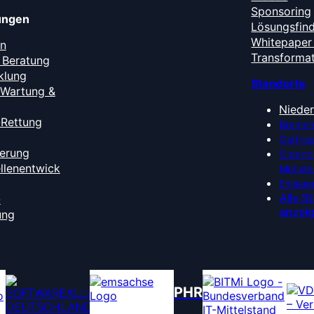
Sponsoring
tungen
Lösungsfin
Whitepaper 
en
Transforma
 Beratung
klung
Standorte
-Wartung &
Niede
-Rettung
Bremen
Ostfrie
ierung
Oldenb
ellenentwick
Münste
Emslan
Alle S
-
anzei
ung
PHR