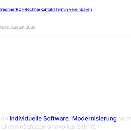
nrechner
ROI-Rechner
Kontakt
Termin vereinbaren
tand: August 2026
 anfordern
 ob
individuelle Software
,
Modernisierung
oder
einem nächsten sinnvollen Schritt.