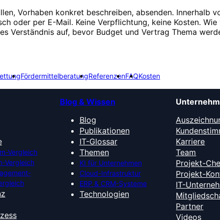
üllen, Vorhaben konkret beschreiben, absenden. Innerhalb v
isch oder per E-Mail. Keine Verpflichtung, keine Kosten. Wie 
ges Verständnis auf, bevor Budget und Vertrag Thema werd
ettung
Fördermittelberatung
Referenzen
FAQ
Kosten
Blog & Wissen
Unterneh
Blog
Auszeichnu
Publikationen
Kundensti
e
IT-Glossar
Karriere
Themen
Team
m-Vergleich
-Vergleich
Projekt-Ch
KI für Unternehmen
nagement-
Cloud-Infrastruktur
Projekt-Kon
ergleich
ERP & CRM-Systeme
IT-Unterne
nz
Technologien
Mitgliedsch
Partner
ozess
Videos