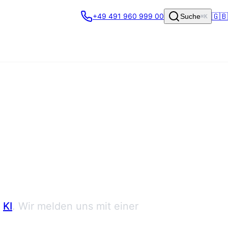
🇬🇧
+49 491 960 999 00
Suche
⌘K
KI
. Wir melden uns mit einer