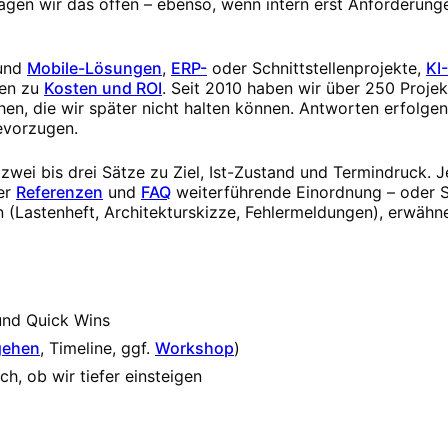
 sagen wir das offen – ebenso, wenn intern erst Anforderun
und
Mobile-Lösungen
,
ERP-
oder Schnittstellenprojekte,
KI
en zu
Kosten und ROI
. Seit 2010 haben wir über 250 Projek
en, die wir später nicht halten können. Antworten erfolge
evorzugen.
wei bis drei Sätze zu Ziel, Ist-Zustand und Termindruck. J
er
Referenzen
und
FAQ
weiterführende Einordnung – oder S
 (Lastenheft, Architekturskizze, Fehlermeldungen), erwähne
und Quick Wins
gehen
, Timeline, ggf.
Workshop
)
h, ob wir tiefer einsteigen