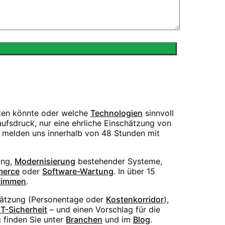
sten könnte oder welche
Technologien
sinnvoll
ufsdruck, nur eine ehrliche Einschätzung von
r melden uns innerhalb von 48 Stunden mit
ng,
Modernisierung
bestehender Systeme,
erce
oder
Software-Wartung
. In über 15
timmen
.
hätzung (Personentage oder
Kostenkorridor
),
IT-Sicherheit
– und einen Vorschlag für die
 finden Sie unter
Branchen
und im
Blog
.