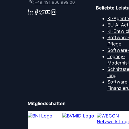
+49 491 960 999 00
Beliebte Leis
KI-Agent
EU AI Act
KI-Entwic
Software
Pflege
Software
Legacy-
Modernis
Schnittst
lung
Software
Finanzier
Mitgliedschaften