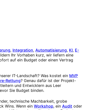
erung
,
Integration
,
Automatisierung
,
KI
,
E-
ldern Ihr Vorhaben kurz, wir liefern eine
ofort auf ein Budget oder einen Vertrag
unserer IT-Landschaft? Was kostet ein
MVP
re-Rettung
? Genau dafür ist der Projekt-
tleitern und Entwicklern aus Leer
evor Sie Budget binden.
ender, technische Machbarkeit, grobe
ck Wins. Wenn ein
Workshop
, ein
Audit
oder