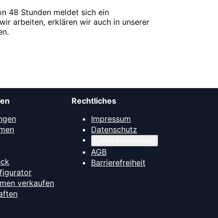
on 48 Stunden meldet sich ein
wir arbeiten, erklären wir auch in unserer
en.
men
Rechtliches
ngen
Impressum
mmen
Datenschutz
Cookie-Einstellungen
AGB
eck
Barrierefreiheit
figurator
hmen verkaufen
aften