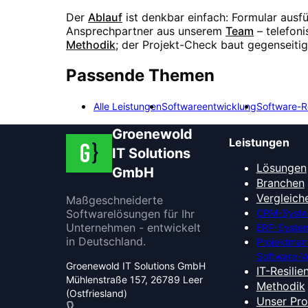
Der
Ablauf
ist denkbar einfach: Formular ausf
Ansprechpartner aus unserem
Team
– telefon
Methodik
; der Projekt-Check baut gegenseiti
Passende Themen
Alle Leistungen
Softwareentwicklung
Software-R
Groenewold
Leistungen
IT Solutions
Lösungen
GmbH
Branchen
Vergleich
Maßgeschneiderte
Softwarelösungen für Ihr
CRM-Syste
Unternehmen - entwickelt
ERP-System
in Deutschland.
Projektma
Software-V
Groenewold IT Solutions GmbH
IT-Resilie
Mühlenstraße 157, 26789 Leer
Methodik
(Ostfriesland)
Unser Pr