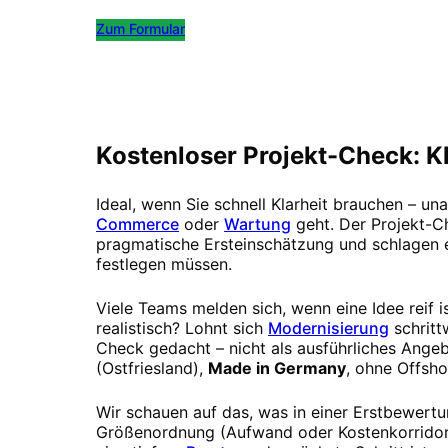
Zum Formular
Kostenlos Termin buchen
Kostenloser Projekt-Check: Kl
Ideal, wenn Sie schnell Klarheit brauchen – u
Commerce
oder
Wartung
geht. Der Projekt-Ch
pragmatische Ersteinschätzung und schlagen ei
festlegen müssen.
Viele Teams melden sich, wenn eine Idee reif i
realistisch? Lohnt sich
Modernisierung
schrit
Check gedacht – nicht als ausführliches Angeb
(Ostfriesland),
Made in Germany
, ohne Offsh
Wir schauen auf das, was in einer Erstbewertu
Größenordnung (Aufwand oder Kostenkorridor),