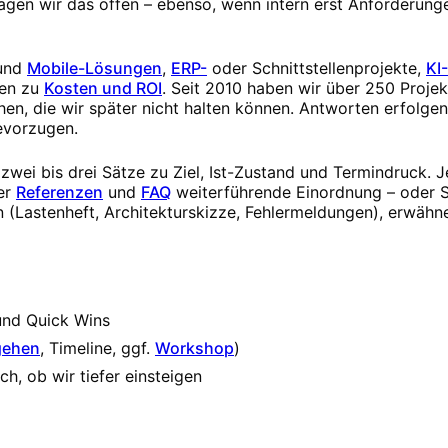
 sagen wir das offen – ebenso, wenn intern erst Anforderun
und
Mobile-Lösungen
,
ERP-
oder Schnittstellenprojekte,
KI
en zu
Kosten und ROI
. Seit 2010 haben wir über 250 Projek
en, die wir später nicht halten können. Antworten erfolge
evorzugen.
wei bis drei Sätze zu Ziel, Ist-Zustand und Termindruck. J
er
Referenzen
und
FAQ
weiterführende Einordnung – oder S
 (Lastenheft, Architekturskizze, Fehlermeldungen), erwähne
und Quick Wins
gehen
, Timeline, ggf.
Workshop
)
h, ob wir tiefer einsteigen