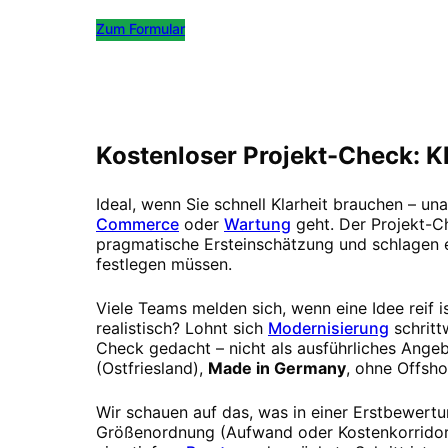
Zum Formular
Kostenlos Termin buchen
Kostenloser Projekt-Check: Kl
Ideal, wenn Sie schnell Klarheit brauchen – u
Commerce
oder
Wartung
geht. Der Projekt-Ch
pragmatische Ersteinschätzung und schlagen ei
festlegen müssen.
Viele Teams melden sich, wenn eine Idee reif i
realistisch? Lohnt sich
Modernisierung
schrit
Check gedacht – nicht als ausführliches Angeb
(Ostfriesland),
Made in Germany
, ohne Offsh
Wir schauen auf das, was in einer Erstbewertu
Größenordnung (Aufwand oder Kostenkorridor),