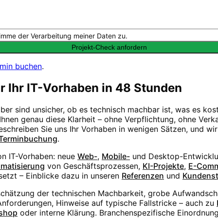
imme der Verarbeitung meiner Daten zu.
Projekt-Check anfordern
rmin buchen
.
ür Ihr IT-Vorhaben in 48 Stunden
aber sind unsicher, ob es technisch machbar ist, was es ko
hnen genau diese Klarheit – ohne Verpflichtung, ohne Verka
Beschreiben Sie uns Ihr Vorhaben in wenigen Sätzen, und wi
Terminbuchung
.
von IT-Vorhaben: neue
Web-
,
Mobile-
und Desktop-Entwicklu
matisierung
von Geschäftsprozessen,
KI-Projekte
,
E-Comm
etzt – Einblicke dazu in unseren
Referenzen
und
Kundens
schätzung der technischen Machbarkeit, grobe Aufwandsc
forderungen, Hinweise auf typische Fallstricke – auch zu
shop
oder interne Klärung. Branchenspezifische Einordnung