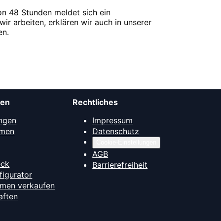
on 48 Stunden meldet sich ein
wir arbeiten, erklären wir auch in unserer
en.
men
Rechtliches
ngen
Impressum
mmen
Datenschutz
Cookie-Einstellungen
AGB
eck
Barrierefreiheit
figurator
hmen verkaufen
aften