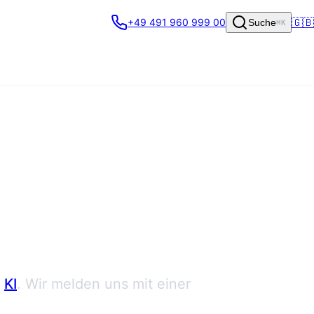
🇬🇧
+49 491 960 999 00
Suche
⌘K
KI
. Wir melden uns mit einer