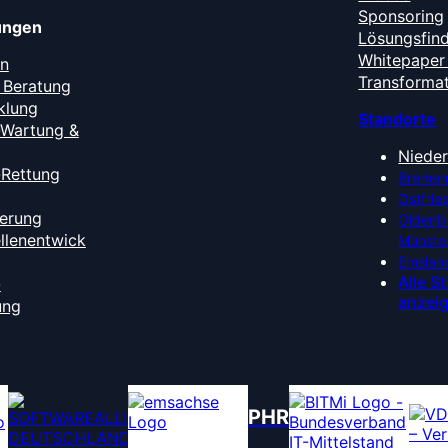
Sponsoring
tungen
Lösungsfin
Whitepaper 
en
Transforma
 Beratung
klung
Standorte
-Wartung &
Niede
-Rettung
Bremen
Ostfrie
ierung
Oldenb
ellenentwick
Münste
Emslan
Alle S
-
anzei
ung
PHR