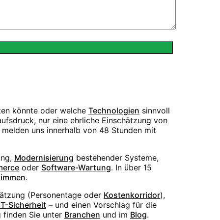
sten könnte oder welche
Technologien
sinnvoll
ufsdruck, nur eine ehrliche Einschätzung von
r melden uns innerhalb von 48 Stunden mit
ng,
Modernisierung
bestehender Systeme,
erce
oder
Software-Wartung
. In über 15
timmen
.
hätzung (Personentage oder
Kostenkorridor
),
IT-Sicherheit
– und einen Vorschlag für die
 finden Sie unter
Branchen
und im
Blog
.