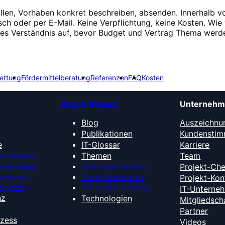
üllen, Vorhaben konkret beschreiben, absenden. Innerhalb v
isch oder per E-Mail. Keine Verpflichtung, keine Kosten. Wie 
ges Verständnis auf, bevor Budget und Vertrag Thema werd
ettung
Fördermittelberatung
Referenzen
FAQ
Kosten
Blog & Wissen
Unterneh
Blog
Auszeichnu
Publikationen
Kundensti
e
IT-Glossar
Karriere
Themen
Team
m-Vergleich
-Vergleich
Projekt-Ch
KI für Unternehmen
nagement-
Cloud-Infrastruktur
Projekt-Kon
ergleich
ERP & CRM-Systeme
IT-Unterne
nz
Technologien
Mitgliedsch
Partner
ozess
Videos