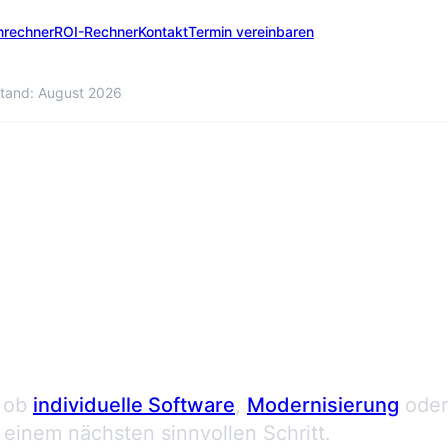
nrechner
ROI-Rechner
Kontakt
Termin vereinbaren
tand: August 2026
 anfordern
 ob
individuelle Software
,
Modernisierung
oder
einem nächsten sinnvollen Schritt.