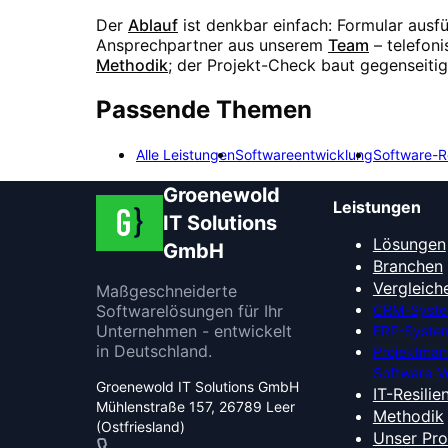
Der
Ablauf
ist denkbar einfach: Formular ausf
Ansprechpartner aus unserem
Team
– telefon
Methodik
; der Projekt-Check baut gegenseiti
Passende Themen
Alle Leistungen
Softwareentwicklung
Software-R
Groenewold
Leistungen
IT Solutions
Lösungen
GmbH
Branchen
Vergleich
Maßgeschneiderte
Softwarelösungen für Ihr
CRM-Syste
Unternehmen - entwickelt
ERP-System
in Deutschland.
Projektma
Software-V
Groenewold IT Solutions GmbH
IT-Resilie
Mühlenstraße 157, 26789 Leer
Methodik
(Ostfriesland)
Unser Pr