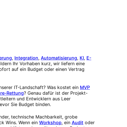
erung
,
Integration
,
Automatisierung
,
KI
,
E-
ldern Ihr Vorhaben kurz, wir liefern eine
ofort auf ein Budget oder einen Vertrag
unserer IT-Landschaft? Was kostet ein
MVP
re-Rettung
? Genau dafür ist der Projekt-
tleitern und Entwicklern aus Leer
evor Sie Budget binden.
ender, technische Machbarkeit, grobe
ck Wins. Wenn ein
Workshop
, ein
Audit
oder