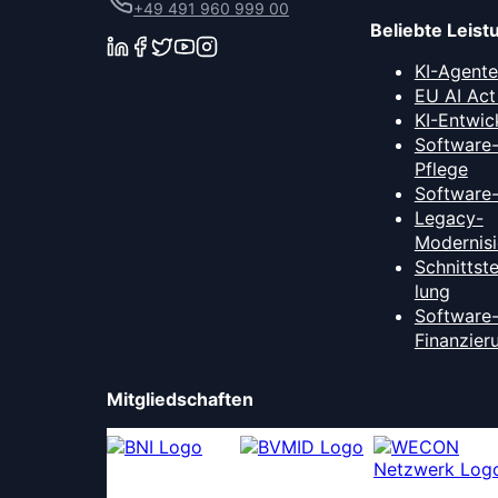
+49 491 960 999 00
Beliebte Leis
KI-Agent
EU AI Act
KI-Entwic
Software
Pflege
Software
Legacy-
Modernis
Schnittst
lung
Software
Finanzier
Mitgliedschaften