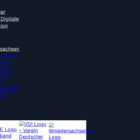
der
Digitale
tion
rsachsen
-Umland
sland
urger
rland
d
tandorte
gen