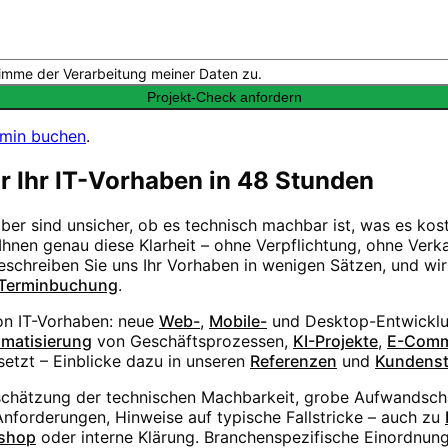
imme der Verarbeitung meiner Daten zu.
Projekt-Check anfordern
rmin buchen
.
ür Ihr IT-Vorhaben in 48 Stunden
aber sind unsicher, ob es technisch machbar ist, was es ko
hnen genau diese Klarheit – ohne Verpflichtung, ohne Verka
Beschreiben Sie uns Ihr Vorhaben in wenigen Sätzen, und wi
Terminbuchung
.
von IT-Vorhaben: neue
Web-
,
Mobile-
und Desktop-Entwicklu
matisierung
von Geschäftsprozessen,
KI-Projekte
,
E-Comm
etzt – Einblicke dazu in unseren
Referenzen
und
Kundens
schätzung der technischen Machbarkeit, grobe Aufwandsc
forderungen, Hinweise auf typische Fallstricke – auch zu
shop
oder interne Klärung. Branchenspezifische Einordnung