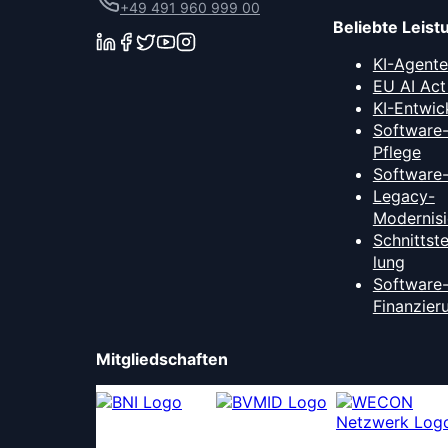
+49 491 960 999 00
Beliebte Leis
KI-Agent
EU AI Act
KI-Entwic
Software
Pflege
Software
Legacy-
Modernis
Schnittst
lung
Software
Finanzier
Mitgliedschaften