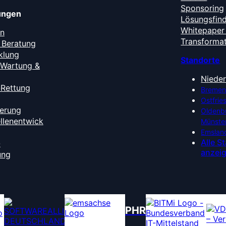
Sponsoring
tungen
Lösungsfin
Whitepaper 
en
Transforma
 Beratung
klung
Standorte
-Wartung &
Niede
-Rettung
Bremen
Ostfrie
ierung
Oldenb
ellenentwick
Münste
Emslan
Alle S
-
anzei
ung
PHR