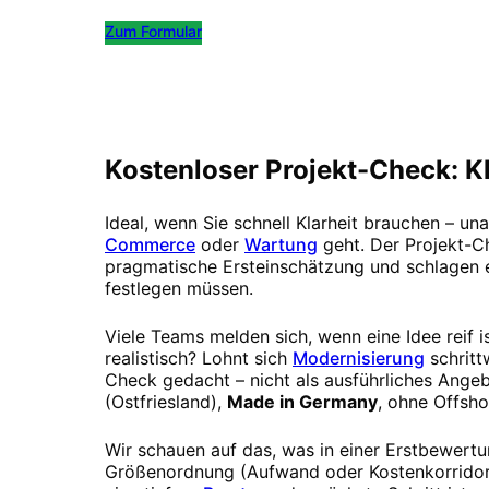
Zum Formular
Kostenlos Termin buchen
Kostenloser Projekt-Check: Kl
Ideal, wenn Sie schnell Klarheit brauchen – u
Commerce
oder
Wartung
geht. Der Projekt-Ch
pragmatische Ersteinschätzung und schlagen ei
festlegen müssen.
Viele Teams melden sich, wenn eine Idee reif i
realistisch? Lohnt sich
Modernisierung
schrit
Check gedacht – nicht als ausführliches Angeb
(Ostfriesland),
Made in Germany
, ohne Offsh
Wir schauen auf das, was in einer Erstbewertu
Größenordnung (Aufwand oder Kostenkorridor),