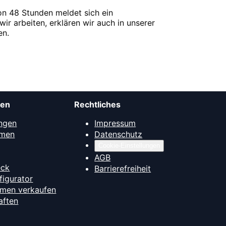
on 48 Stunden meldet sich ein
wir arbeiten, erklären wir auch in unserer
en.
men
Rechtliches
ngen
Impressum
mmen
Datenschutz
Cookie-Einstellungen
AGB
eck
Barrierefreiheit
figurator
hmen verkaufen
aften