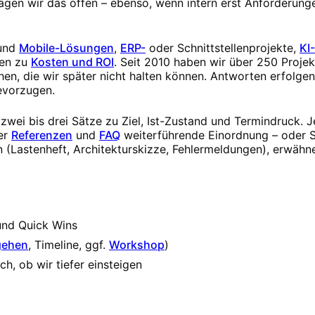
 sagen wir das offen – ebenso, wenn intern erst Anforderun
und
Mobile-Lösungen
,
ERP-
oder Schnittstellenprojekte,
KI
en zu
Kosten und ROI
. Seit 2010 haben wir über 250 Projek
en, die wir später nicht halten können. Antworten erfolge
evorzugen.
wei bis drei Sätze zu Ziel, Ist-Zustand und Termindruck. J
er
Referenzen
und
FAQ
weiterführende Einordnung – oder S
 (Lastenheft, Architekturskizze, Fehlermeldungen), erwähne
und Quick Wins
gehen
, Timeline, ggf.
Workshop
)
h, ob wir tiefer einsteigen