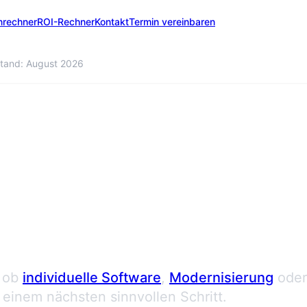
nrechner
ROI-Rechner
Kontakt
Termin vereinbaren
tand: August 2026
 anfordern
 ob
individuelle Software
,
Modernisierung
oder
einem nächsten sinnvollen Schritt.