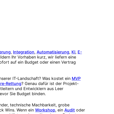
erung
,
Integration
,
Automatisierung
,
KI
,
E-
ldern Ihr Vorhaben kurz, wir liefern eine
ofort auf ein Budget oder einen Vertrag
unserer IT-Landschaft? Was kostet ein
MVP
re-Rettung
? Genau dafür ist der Projekt-
tleitern und Entwicklern aus Leer
evor Sie Budget binden.
ender, technische Machbarkeit, grobe
ck Wins. Wenn ein
Workshop
, ein
Audit
oder