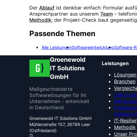
Der
Ablauf
ist denkbar einfach: Formular ausf
Ansprechpartner aus unserem
Team
– telefon
Methodik
; der Projekt-Check baut gegenseiti
Passende Themen
Alle Leistungen
Softwareentwicklung
Software-R
Groenewold
Leistungen
IT Solutions
Lösungen
GmbH
Branchen
Vergleich
Maßgeschneiderte
Softwarelösungen für Ihr
CRM-Syste
Unternehmen - entwickelt
ERP-System
in Deutschland.
Projektma
Software-V
Groenewold IT Solutions GmbH
IT-Resilie
Mühlenstraße 157, 26789 Leer
Methodik
(Ostfriesland)
Unser Pr