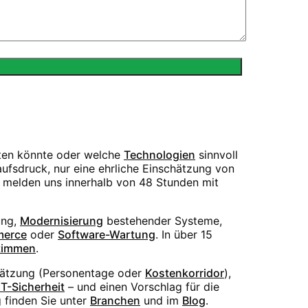
sten könnte oder welche
Technologien
sinnvoll
ufsdruck, nur eine ehrliche Einschätzung von
r melden uns innerhalb von 48 Stunden mit
ng,
Modernisierung
bestehender Systeme,
erce
oder
Software-Wartung
. In über 15
timmen
.
hätzung (Personentage oder
Kostenkorridor
),
IT-Sicherheit
– und einen Vorschlag für die
 finden Sie unter
Branchen
und im
Blog
.