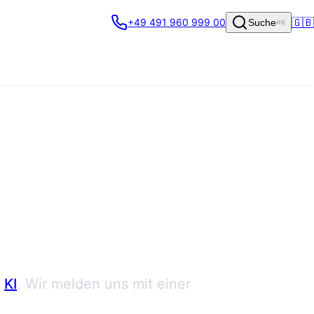
🇬🇧
+49 491 960 999 00
Suche
⌘K
KI
. Wir melden uns mit einer