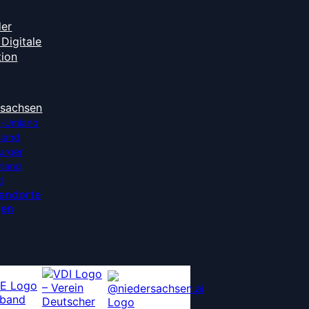
der
Digitale
tion
rsachsen
-Umland
sland
urger
rland
d
tandorte
gen