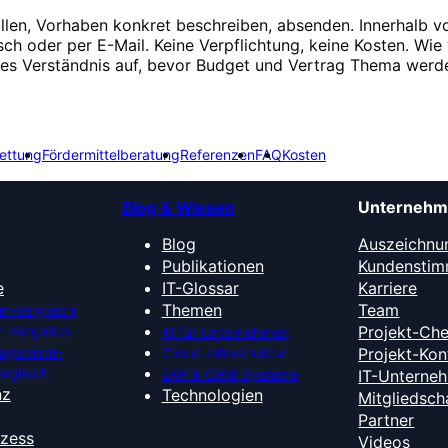
üllen, Vorhaben konkret beschreiben, absenden. Innerhalb v
isch oder per E-Mail. Keine Verpflichtung, keine Kosten. Wie 
ges Verständnis auf, bevor Budget und Vertrag Thema werd
ettung
Fördermittelberatung
Referenzen
FAQ
Kosten
Blog & Wissen
Unterneh
Blog
Auszeichnu
Publikationen
Kundensti
e
IT-Glossar
Karriere
Themen
Team
m-Vergleich
-Vergleich
Projekt-Ch
KI für Unternehmen
nagement-
Cloud-Infrastruktur
Projekt-Kon
ergleich
ERP & CRM-Systeme
IT-Unterne
nz
Technologien
Mitgliedsch
Partner
ozess
Videos