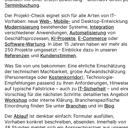
Terminbuchung
.
Der Projekt-Check eignet sich für alle Arten von IT-
Vorhaben: neue
Web-
,
Mobile-
und Desktop-Entwicklung
Modernisierung
bestehender Systeme,
Integration
verschiedener Anwendungen,
Automatisierung
von
Geschäftsprozessen,
KI-Projekte
,
E-Commerce
oder
Software-Wartung
. In über 15 Jahren haben wir mehr als
250 Projekte umgesetzt – Einblicke dazu in unseren
Referenzen
und
Kundenstimmen
.
Was Sie von uns bekommen: Eine ehrliche Einschätzung
der technischen Machbarkeit, grobe Aufwandschätzung
(Personentage oder
Kostenkorridor
), Technologie-
Empfehlungen passend zu Ihren Anforderungen, Hinweis
auf typische Fallstricke – auch zu
IT-Sicherheit
– und ein
Vorschlag für die nächsten Schritte: detailliertes Angebot
Workshop
oder interne Klärung. Branchenspezifische
Einordnung finden Sie unter
Branchen
und im
Blog
.
Der
Ablauf
ist denkbar einfach: Formular ausfüllen,
Vorhaben konkret beschreiben, absenden. Innerhalb von
48 Stunden meldet sich ein Ansprechpartner aus unsere