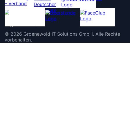
©
2026
Groenewold IT Solutions GmbH
.
Alle Rechte
vorbehalten.