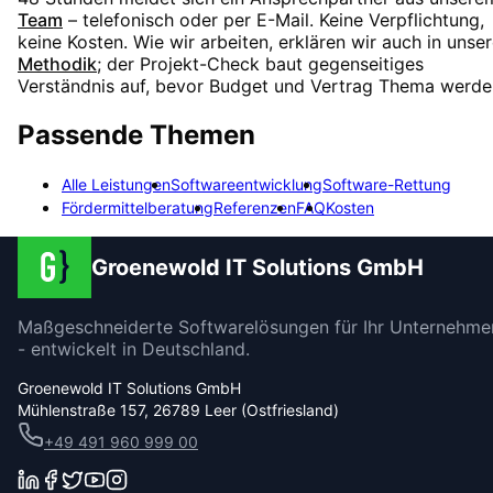
Team
– telefonisch oder per E-Mail. Keine Verpflichtung,
keine Kosten. Wie wir arbeiten, erklären wir auch in unser
Methodik
; der Projekt-Check baut gegenseitiges
Verständnis auf, bevor Budget und Vertrag Thema werde
Passende Themen
Alle Leistungen
Softwareentwicklung
Software-Rettung
Fördermittelberatung
Referenzen
FAQ
Kosten
Groenewold IT Solutions GmbH
Maßgeschneiderte Softwarelösungen für Ihr Unternehme
- entwickelt in Deutschland.
Groenewold IT Solutions GmbH
Mühlenstraße 157, 26789 Leer (Ostfriesland)
+49 491 960 999 00