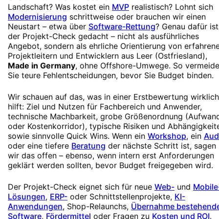
Landschaft? Was kostet ein
MVP
realistisch? Lohnt sich
Modernisierung
schrittweise oder brauchen wir einen
Neustart – etwa über
Software-Rettung
? Genau dafür ist
der Projekt-Check gedacht – nicht als ausführliches
Angebot, sondern als ehrliche Orientierung von erfahren
Projektleitern und Entwicklern aus Leer (Ostfriesland),
Made in Germany
, ohne Offshore-Umwege. So vermeid
Sie teure Fehlentscheidungen, bevor Sie Budget binden.
Wir schauen auf das, was in einer Erstbewertung wirklich
hilft: Ziel und Nutzen für Fachbereich und Anwender,
technische Machbarkeit, grobe Größenordnung (Aufwan
oder Kostenkorridor), typische Risiken und Abhängigkeit
sowie sinnvolle Quick Wins. Wenn ein
Workshop
, ein
Aud
oder eine tiefere
Beratung
der nächste Schritt ist, sagen
wir das offen – ebenso, wenn intern erst Anforderungen
geklärt werden sollten, bevor Budget freigegeben wird.
Der Projekt-Check eignet sich für neue
Web-
und
Mobile
Lösungen
,
ERP-
oder Schnittstellenprojekte,
KI-
Anwendungen
, Shop-Relaunchs,
Übernahme bestehend
Software
,
Fördermittel
oder Fragen zu
Kosten und ROI
.