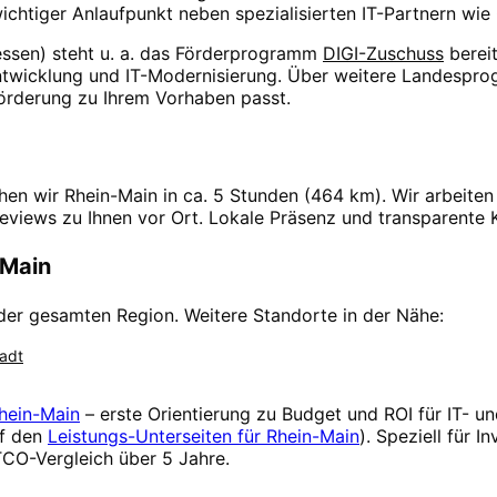
chtiger Anlaufpunkt neben spezialisierten IT-Partnern wie
ssen
) steht u. a. das Förderprogramm
DIGI-Zuschuss
berei
twicklung und IT-Modernisierung. Über weitere Landespro
örderung zu Ihrem Vorhaben passt.
chen wir
Rhein-Main
in
ca. 5 Stunden
(
464
km). Wir arbeite
rreviews zu Ihnen vor Ort. Lokale Präsenz und transparent
-Main
er gesamten Region. Weitere Standorte in der Nähe:
adt
hein-Main
– erste Orientierung zu Budget und ROI für IT- un
f den
Leistungs-Unterseiten für
Rhein-Main
). Speziell für 
CO-Vergleich über 5 Jahre.