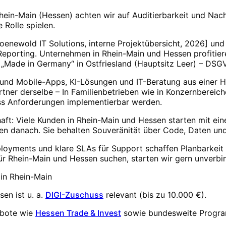
in-Main (Hessen) achten wir auf Auditierbarkeit und Nach
Rolle spielen.
enewold IT Solutions, interne Projektübersicht, 2026] und 
eporting. Unternehmen in Rhein-Main und Hessen profitier
 „Made in Germany“ in Ostfriesland (Hauptsitz Leer) – DS
 und Mobile-Apps, KI-Lösungen und IT-Beratung aus einer
rtner derselbe – In Familienbetrieben wie in Konzernbereic
ass Anforderungen implementierbar werden.
haft: Viele Kunden in Rhein-Main und Hessen starten mit e
ren danach. Sie behalten Souveränität über Code, Daten un
loyments und klare SLAs für Support schaffen Planbarkeit
ür Rhein-Main und Hessen suchen, starten wir gern unverbin
 in
Rhein-Main
ssen
ist u. a.
DIGI-Zuschuss
relevant (
bis zu 10.000 €
).
ebote wie
Hessen Trade & Invest
sowie bundesweite Progr