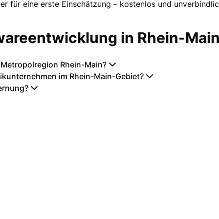
er für eine erste Einschätzung – kostenlos und unverbindlic
wareentwicklung in
Rhein-Mai
 Metropolregion Rhein-Main?
tikunternehmen im Rhein-Main-Gebiet?
fernung?
ojekte in
Rhein-Main
umsetzen. Von der ersten B
Partner.