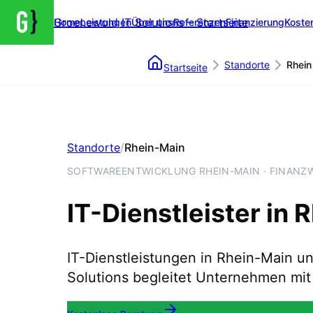
Groenewold IT Solutions – Startseite
Home
Leistungen
Über uns
Referenzen
Finanzierung
Koste
Standorte
Rhein
Startseite
Standorte
/
Rhein-Main
SOFTWAREENTWICKLUNG RHEIN-MAIN · FINANZ
IT-Dienstleister in
R
IT-Dienstleistungen in Rhein-Main un
Solutions begleitet Unternehmen mit