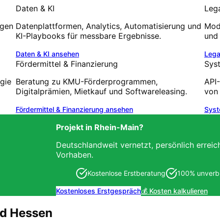
Daten & KI
Leg
ngen
Datenplattformen, Analytics, Automatisierung und
Mode
KI-Playbooks für messbare Ergebnisse.
und 
Daten & KI
ansehen
Lega
Fördermittel & Finanzierung
Sys
egie
Beratung zu KMU-Förderprogrammen,
API-
Digitalprämien, Mietkauf und Softwareleasing.
von
Fördermittel & Finanzierung
ansehen
Syst
Projekt in
Rhein-Main
?
Deutschlandweit vernetzt, persönlich erreic
Vorhaben.
Kostenlose Erstberatung
100% unverbi
Kostenloses Erstgespräch
💰 Kosten kalkulieren
d Hessen