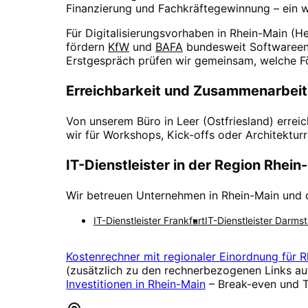
Finanzierung und Fachkräftegewinnung – ein wi
Für Digitalisierungsvorhaben in
Rhein-Main
(
He
fördern
KfW
und
BAFA
bundesweit Softwareen
Erstgespräch prüfen wir gemeinsam, welche F
Erreichbarkeit und Zusammenarbeit
Von unserem Büro in Leer (Ostfriesland) errei
wir für Workshops, Kick-offs oder Architektu
IT-Dienstleister in der Region
Rhein
Wir betreuen Unternehmen in
Rhein-Main
und d
IT-Dienstleister
Frankfurt
IT-Dienstleister
Darmst
Kostenrechner mit regionaler Einordnung für
R
(zusätzlich zu den rechnerbezogenen Links au
Investitionen in
Rhein-Main
– Break-even und T