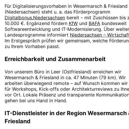
Für Digitalisierungsvorhaben in
Wesermarsch & Friesland
(
Niedersachsen
) steht u. a. das Förderprogramm
Digitalbonus.Niedersachsen
bereit – mit Zuschüssen
bis 
10.000 €
. Ergänzend fördern
KfW
und
BAFA
bundesweit
Softwareentwicklung und IT-Modernisierung. Über weite
Landesprogramme informiert
Niedersachsen – Wirtschaf
Im Erstgespräch prüfen wir gemeinsam, welche Förderun
zu Ihrem Vorhaben passt.
Erreichbarkeit und Zusammenarbeit
Von unserem Büro in Leer (Ostfriesland) erreichen wir
Wesermarsch & Friesland
in
ca. 47 Minuten
(
79
km). Wir
arbeiten überwiegend remote – auf Wunsch kommen wir
für Workshops, Kick-offs oder Architekturreviews zu Ihn
vor Ort. Lokale Präsenz und transparente Kommunikatio
gehen bei uns Hand in Hand.
IT-Dienstleister in der Region
Wesermarsch 
Friesland