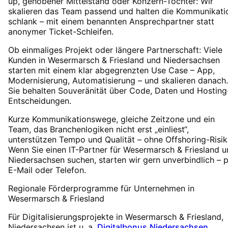
up, gehobener Mittelstand oder Konzern-Tochter: Wir
skalieren das Team passend und halten die Kommunikati
schlank – mit einem benannten Ansprechpartner statt
anonymer Ticket-Schleifen.
Ob einmaliges Projekt oder längere Partnerschaft: Viele
Kunden in Wesermarsch & Friesland und Niedersachsen
starten mit einem klar abgegrenzten Use Case – App,
Modernisierung, Automatisierung – und skalieren danach.
Sie behalten Souveränität über Code, Daten und Hosting
Entscheidungen.
Kurze Kommunikationswege, gleiche Zeitzone und ein
Team, das Branchenlogiken nicht erst „einliest“,
unterstützen Tempo und Qualität – ohne Offshoring-Risik
Wenn Sie einen IT-Partner für Wesermarsch & Friesland 
Niedersachsen suchen, starten wir gern unverbindlich – 
E-Mail oder Telefon.
Regionale Förderprogramme für Unternehmen in
Wesermarsch & Friesland
Für Digitalisierungsprojekte in
Wesermarsch & Friesland
,
Niedersachsen
ist u. a.
Digitalbonus.Niedersachsen