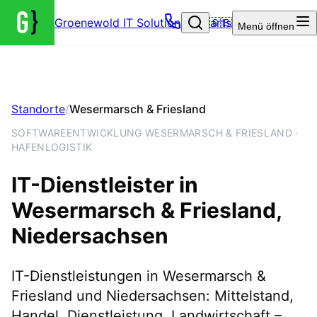
Groenewold IT Solutions – Startseite
🇬🇧
Menü
öffnen
Standorte
/
Wesermarsch & Friesland
SOFTWAREENTWICKLUNG WESERMARSCH & FRIESLAND ·
HAFENLOGISTIK
IT-Dienstleister in
Wesermarsch & Friesland
,
Niedersachsen
IT-Dienstleistungen in Wesermarsch &
Friesland und Niedersachsen: Mittelstand,
Handel, Dienstleistung, Landwirtschaft –