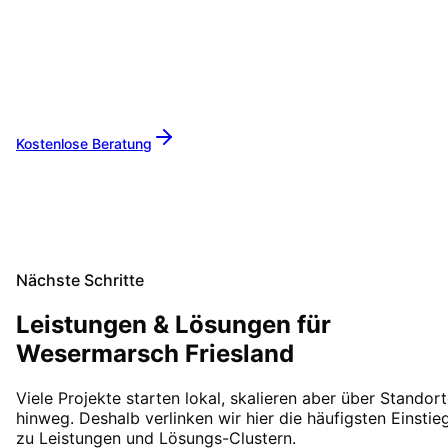
Lassen Sie uns gemeinsam Ihre IT-Projekte in
Wesermarsch & Friesland
umsetzen. Von der
ersten Beratung bis zur langfristigen
Betreuung sind wir Ihr zuverlässiger Partner.
Kostenlose Beratung
Alle Leistungen
Nächste Schritte
Leistungen & Lösungen für
Wesermarsch Friesland
Viele Projekte starten lokal, skalieren aber über Standor
hinweg. Deshalb verlinken wir hier die häufigsten Einstie
zu Leistungen und Lösungs-Clustern.