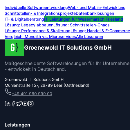
Individuelle Softwareentwicklung
Web- und Mobile-Entwicklung
Schnittstellen- & Integrationsprojekte
Datenbanklösungen
IT- & Digitalberatung
IT-Leistungen für
Wesermarsch Friesland
Lösung:
Legacy abbauen
Lösung:
Schnittstellen-Chaos
Lösung:
Performance & Skalierung
Lösung:
Handel & E-Commerce
Vergleich: Monolith vs. Microservices
Alle Lösungen
Groenewold IT Solutions GmbH
Maßgeschneiderte Softwarelösungen für Ihr Unternehme
- entwickelt in Deutschland.
Groenewold IT Solutions GmbH
Mühlenstraße 157, 26789 Leer (Ostfriesland)
+49 491 960 999 00
Leistungen