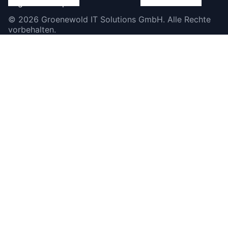
©
2026
Groenewold IT Solutions GmbH
.
Alle Rechte
vorbehalten.