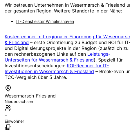
Wir betreuen Unternehmen in
Wesermarsch & Friesland
u
der gesamten Region. Weitere Standorte in der Nähe:
IT-Dienstleister
Wilhelmshaven
Kostenrechner mit regionaler Einordnung für
Wesermarsc
& Friesland
– erste Orientierung zu Budget und ROI für IT
und Digitalisierungsprojekte in der Region (zusätzlich zu
den rechnerbezogenen Links auf den
Leistungs-
Unterseiten für
Wesermarsch & Friesland
). Speziell für
Investitionsentscheidungen:
ROI-Rechner für IT-
Investitionen in
Wesermarsch & Friesland
– Break-even u
TCO-Vergleich über 5 Jahre.
Wesermarsch-Friesland
Niedersachsen
–
Einwohner