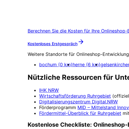
Onlineshop-Entwicklun
Starten Sie Ihr Onlineshop-Entwicklu
Berechnen Sie die Kosten für Ihre
Onlineshop-
Mehr zu
Onlineshop-En
Kostenloses Erstgespräch
Weitere Standorte für
Onlineshop-Entwicklung
bochum
(
0
km)
herne
(
6
km)
gelsenkirche
Nützliche Ressourcen für Un
IHK NRW
Wirtschaftsförderung
Ruhrgebiet
(offizi
Digitalisierungszentrum
Digital.NRW
Förderprogramm
MID – Mittelstand Innov
Fördermittel-Überblick für
Ruhrgebiet
mi
Kostenlose Checkliste:
Onlineshop-