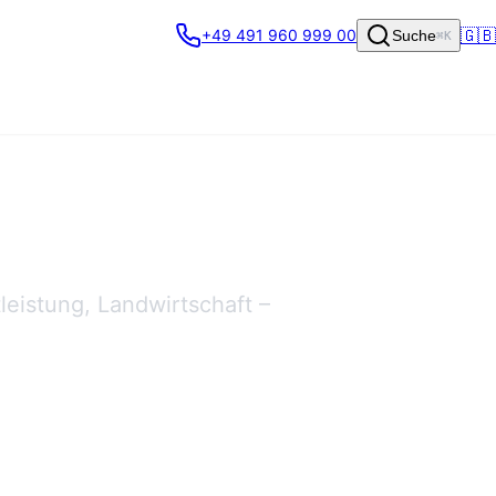
🇬🇧
+49 491 960 999 00
Suche
⌘K
leistung, Landwirtschaft –