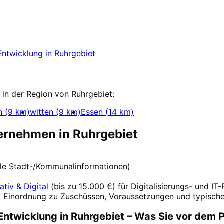
g
in
Ruhrgebiet
starten
ng-Projekt in Ruhrgebiet mit einem kostenlose
Entwicklung
in
Ruhrgebiet
twicklung
in der Region von
Ruhrgebiet
:
n
(
9
km)
witten
(
9
km)
Essen
(
14
km)
ternehmen in
Ruhrgebiet
elle Stadt-/Kommunalinformationen)
ativ & Digital
(
bis zu 15.000 €
) für Digitalisierungs- und IT
t Einordnung zu Zuschüssen, Voraussetzungen und typische
Entwicklung
in
Ruhrgebiet
– Was Sie vor dem P