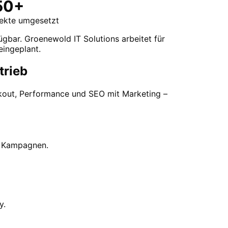
50+
jekte umgesetzt
ügbar. Groenewold IT Solutions arbeitet für
eingeplant.
trieb
ckout, Performance und SEO mit Marketing –
r Kampagnen.
y.