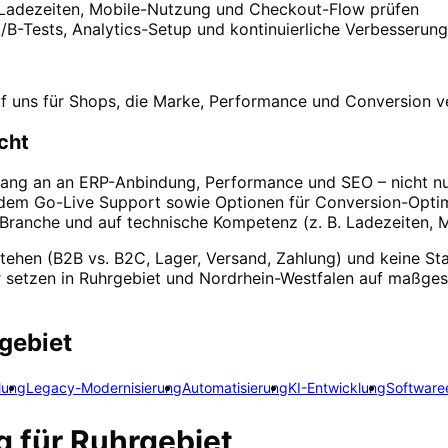
 Ladezeiten, Mobile-Nutzung und Checkout-Flow prüfen
B-Tests, Analytics-Setup und kontinuierliche Verbesserung
auf uns für Shops, die Marke, Performance und Conversion 
cht
ang an an ERP-Anbindung, Performance und SEO – nicht nur 
 dem Go-Live Support sowie Optionen für Conversion-Optim
r Branche und auf technische Kompetenz (z. B. Ladezeiten, M
rstehen (B2B vs. B2C, Lager, Versand, Zahlung) und keine 
setzen in Ruhrgebiet und Nordrhein-Westfalen auf maßgesc
gebiet
lung
Legacy-Modernisierung
Automatisierung
KI-Entwicklung
Software
g
für
Ruhrgebiet