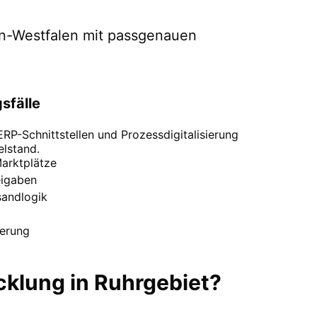
n-Westfalen
mit passgenauen
sfälle
P-Schnittstellen und Prozessdigitalisierung
elstand.
arktplätze
eigaben
sandlogik
erung
cklung
in
Ruhrgebiet
?