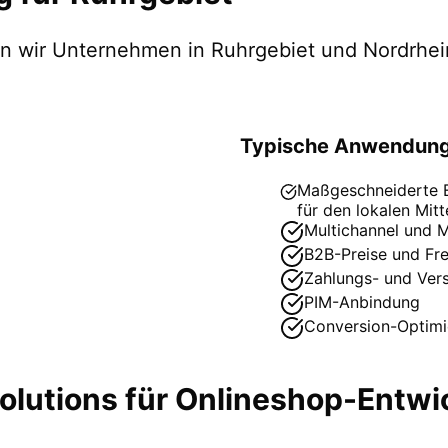
zen wir Unternehmen in
Ruhrgebiet
und Nordrhei
Typische Anwendung
Maßgeschneiderte ER
für den lokalen Mitt
Multichannel und M
B2B-Preise und Fr
Zahlungs- und Ver
PIM-Anbindung
Conversion-Optimi
lutions für
Onlineshop-Entwi