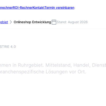
nrechner
ROI-Rechner
Kontakt
Termin vereinbaren
ebiet
Onlineshop Entwicklung
Stand: August 2026
TRIE 4.0
en in Ruhrgebiet. Mittelstand, Handel, Dienst
branchenspezifische Lösungen vor Ort.