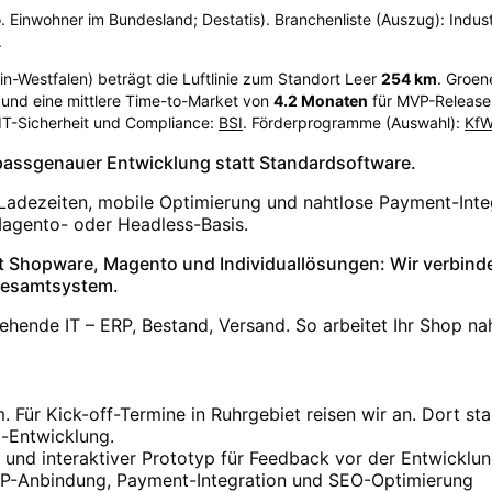
. Einwohner im Bundesland; Destatis). Branchenliste (Auszug): Industri
.
in-Westfalen
) beträgt die Luftlinie zum Standort Leer
254
km
. Groen
und eine mittlere Time-to-Market von
4.2
Monaten
für MVP-Releases
 IT-Sicherheit und Compliance:
BSI
. Förderprogramme (Auswahl):
Kf
t passgenauer Entwicklung statt Standardsoftware.
 Ladezeiten, mobile Optimierung und nahtlose Payment-Inte
agento- oder Headless-Basis.
Shopware, Magento und Individuallösungen: Wir verbind
Gesamtsystem.
ehende IT – ERP, Bestand, Versand. So arbeitet Ihr Shop nah
ür Kick-off-Termine in Ruhrgebiet reisen wir an. Dort st
-Entwicklung.
und interaktiver Prototyp für Feedback vor der Entwicklu
P-Anbindung, Payment-Integration und SEO-Optimierung