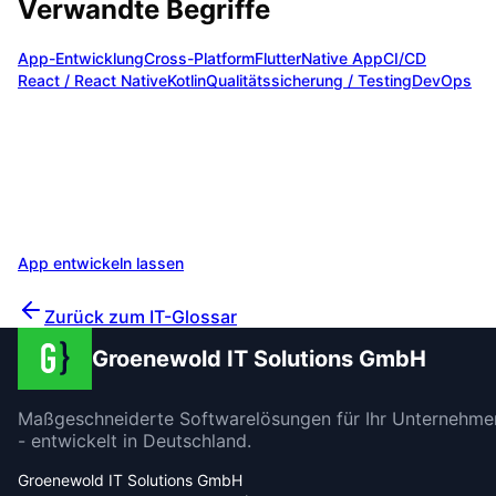
Verwandte Begriffe
App-Entwicklung
Cross-Platform
Flutter
Native App
CI/CD
React / React Native
Kotlin
Qualitätssicherung / Testing
DevOps
Emulator in Ihrem Projekt einsetzen
Wir beraten Sie gerne zu
Emulator
und finden die optima
Lösung für Ihre Anforderungen. Profitieren Sie von unser
Erfahrung aus über 200 Projekten.
App entwickeln lassen
Unverbindlich beraten lassen
Zurück zum IT-Glossar
Groenewold IT Solutions GmbH
Maßgeschneiderte Softwarelösungen für Ihr Unternehme
- entwickelt in Deutschland.
Groenewold IT Solutions GmbH