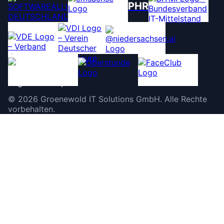
PHR
©
2026
Groenewold IT Solutions GmbH
.
Alle Rechte
vorbehalten.