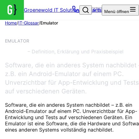
Groenewold IT Solutions – Startseite
🇬🇧
Menü
öffnen
Home
/
IT-Glossar
/
Emulator
ENTWICKLUNG
EMULATOR
Emulator
– Definition, Erklärung und Praxisbeispiel
Software, die ein anderes System nachbildet 
z.B. ein Android-Emulator auf einem PC.
Unverzichtbar für App-Entwicklung und Tests
auf verschiedenen Geräten.
Software, die ein anderes System nachbildet – z.B. ein
Android-Emulator auf einem PC. Unverzichtbar für App-
Entwicklung und Tests auf verschiedenen Geräten. Ein
Emulator ist eine Software, die die Hardware und Softwa
eines anderen Systems vollständig nachbildet.