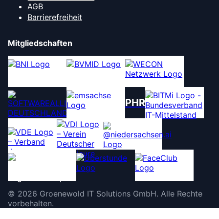
AGB
Barrierefreiheit
Mitgliedschaften
PHR
©
2026
Groenewold IT Solutions GmbH
.
Alle Rechte
vorbehalten.