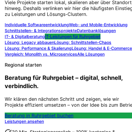
Viele Projekte starten lokal, skalieren aber über Standor
hinweg. Deshalb verlinken wir hier die häufigsten Einstie
zu Leistungen und Lösungs-Clustern.
Individuelle Softwareentwicklung
Web- und Mobile-Entwicklung
Schnittstellen- & Integrationsprojekte
Datenbanklösungen
IT- & Digitalberatung
IT-Leistungen für
Ruhrgebiet
Lösung:
Legacy abbauen
Lösung:
Schnittstellen-Chaos
Lösung:
Performance & Skalierung
Lösung:
Handel & E-Commerce
Vergleich: Monolith vs. Microservices
Alle Lösungen
Regional starten
Beratung für Ruhrgebiet – digital, schnell,
verbindlich.
Wir klären den nächsten Schritt und zeigen, wie wir
Projekte effizient umsetzen – von der Idee bis zum Betri
Beratung in Ruhrgebiet buchen
Leistungen ansehen
30 Min. Strategiegespräch – 100% kostenlos &