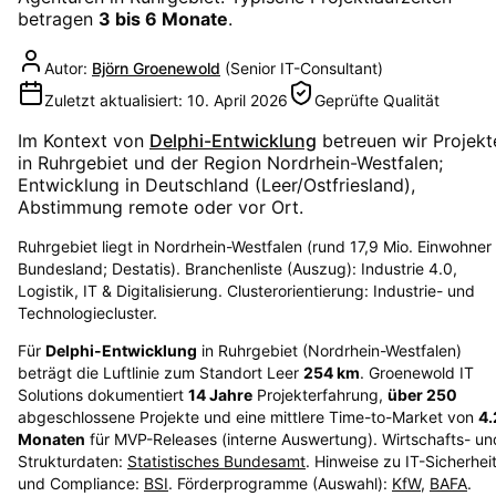
betragen
3 bis 6 Monate
.
Autor:
Björn Groenewold
(
Senior IT-Consultant
)
Zuletzt aktualisiert:
10. April 2026
Geprüfte Qualität
Im Kontext von
Delphi-Entwicklung
betreuen wir Projekt
in
Ruhrgebiet
und der Region
Nordrhein-Westfalen
;
Entwicklung in Deutschland (Leer/Ostfriesland),
Abstimmung remote oder vor Ort.
Ruhrgebiet liegt in Nordrhein-Westfalen (rund 17,9 Mio. Einwohner
Bundesland; Destatis). Branchenliste (Auszug): Industrie 4.0,
Logistik, IT & Digitalisierung. Clusterorientierung: Industrie- und
Technologiecluster.
Für
Delphi-Entwicklung
in
Ruhrgebiet
(
Nordrhein-Westfalen
)
beträgt die Luftlinie zum Standort Leer
254
km
. Groenewold IT
Solutions dokumentiert
14
Jahre
Projekterfahrung,
über
250
abgeschlossene Projekte und eine mittlere Time-to-Market von
4.
Monaten
für MVP-Releases (interne Auswertung). Wirtschafts- un
Strukturdaten:
Statistisches Bundesamt
. Hinweise zu IT-Sicherhei
und Compliance:
BSI
. Förderprogramme (Auswahl):
KfW
,
BAFA
.