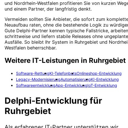
und Nordrhein-Westfalen profitieren Sie von kurzen Weg
und einem Partner, der langfristig denkt.
Vermeiden sollten Sie Anbieter, die sofort zum komplett
Neuaufbau raten, ohne die bestehende Logik zu würdige
Gute Delphi-Partner kennen typische Fallstricke, arbeite
schrittweise und liefern stabile Releases ohne ungeplant
Ausfälle. So bleibt Ihr System in Ruhrgebiet und Nordrhei
Westfalen beherrschbar.
Weitere IT-Leistungen in
Ruhrgebiet
Software-Rettung
KI-Telefonbots
Onlineshop-Entwicklung
Legacy-Modernisierung
Automatisierung
KI-Entwicklung
Softwareentwicklung
App-Entwicklung
IoT-Entwicklung
Delphi-Entwicklung
für
Ruhrgebiet
Als erfahrener IT-Partner unterstützen wir