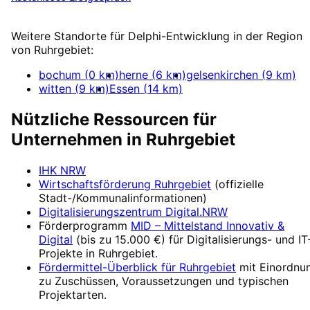
Mehr zu
Delphi-Entwicklung
Weitere Standorte für
Delphi-Entwicklung
in der Region
von
Ruhrgebiet
:
bochum
(
0
km)
herne
(
6
km)
gelsenkirchen
(
9
km)
witten
(
9
km)
Essen
(
14
km)
Nützliche Ressourcen für
Unternehmen in
Ruhrgebiet
IHK NRW
Wirtschaftsförderung
Ruhrgebiet
(offizielle
Stadt-/Kommunalinformationen)
Digitalisierungszentrum
Digital.NRW
Förderprogramm
MID – Mittelstand Innovativ &
Digital
(
bis zu 15.000 €
) für Digitalisierungs- und IT
Projekte in
Ruhrgebiet
.
Fördermittel-Überblick für
Ruhrgebiet
mit Einordnu
zu Zuschüssen, Voraussetzungen und typischen
Projektarten.