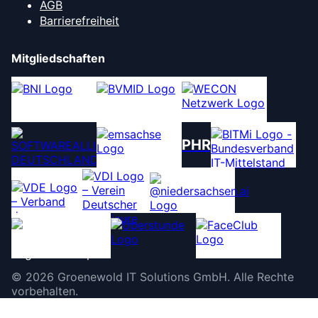
AGB
Barrierefreiheit
Mitgliedschaften
PHR
©
2026
Groenewold IT Solutions GmbH
.
Alle Rechte
vorbehalten.