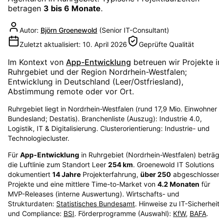
betragen
3 bis 6 Monate
.
Autor:
Björn Groenewold
(
Senior IT-Consultant
)
Zuletzt aktualisiert:
10. April 2026
Geprüfte Qualität
Im Kontext von
App-Entwicklung
betreuen wir Projekte i
Ruhrgebiet
und der Region
Nordrhein-Westfalen
;
Entwicklung in Deutschland (Leer/Ostfriesland),
Abstimmung remote oder vor Ort.
Ruhrgebiet liegt in Nordrhein-Westfalen (rund 17,9 Mio. Einwohner
Bundesland; Destatis). Branchenliste (Auszug): Industrie 4.0,
Logistik, IT & Digitalisierung. Clusterorientierung: Industrie- und
Technologiecluster.
Für
App-Entwicklung
in
Ruhrgebiet
(
Nordrhein-Westfalen
) beträg
die Luftlinie zum Standort Leer
254
km
. Groenewold IT Solutions
dokumentiert
14
Jahre
Projekterfahrung,
über
250
abgeschlosse
Projekte und eine mittlere Time-to-Market von
4.2
Monaten
für
MVP-Releases (interne Auswertung). Wirtschafts- und
Strukturdaten:
Statistisches Bundesamt
. Hinweise zu IT-Sicherhei
und Compliance:
BSI
. Förderprogramme (Auswahl):
KfW
,
BAFA
.