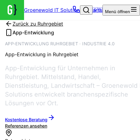
Groenewold IT Solutions – Startseite
🇬🇧
Menü
öffnen
Zurück zu
Ruhrgebiet
App-Entwicklung
APP-ENTWICKLUNG RUHRGEBIET · INDUSTRIE 4.0
App-Entwicklung
in
Ruhrgebiet
App-Entwicklung für Unternehmen in
Ruhrgebiet. Mittelstand, Handel,
Dienstleistung, Landwirtschaft – Groenewold 
Solutions entwickelt branchenspezifische
Lösungen vor Ort.
Kostenlose Beratung
Referenzen ansehen