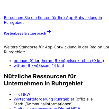
Ruhrgebiet mit einem kostenlosen
Erstgespräch.
Berechnen Sie die Kosten für Ihre
App-Entwicklung
in
Ruhrgebiet
Kostenloses Erstgespräch
Mehr zu
App-Entwicklung
Weitere Standorte für
App-Entwicklung
in der Region vo
Ruhrgebiet
:
bochum
(
0
km)
herne
(
6
km)
gelsenkirchen
(
9
km)
witten
(
9
km)
Essen
(
14
km)
Nützliche Ressourcen für
Unternehmen in
Ruhrgebiet
IHK NRW
Wirtschaftsförderung
Ruhrgebiet
(offizielle
Stadt-/Kommunalinformationen)
Digitalisierungszentrum
Digital.NRW