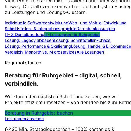
Viele Projekte starten lokal, skalieren aber über Standor
hinweg. Deshalb verlinken wir hier die häufigsten Einstie
zu Leistungen und Lösungs-Clustern.
Individuelle Softwareentwicklung
Web- und Mobile-Entwicklung
Schnittstellen- & Integrationsprojekte
Datenbanklösungen
IT- & Digitalberatung
IT-Leistungen für
Ruhrgebiet
Lösung:
Legacy abbauen
Lösung:
Schnittstellen-Chaos
Lösung:
Performance & Skalierung
Lösung:
Handel & E-Commerce
Vergleich: Monolith vs. Microservices
Alle Lösungen
Regional starten
Beratung für Ruhrgebiet – digital, schnell,
verbindlich.
Wir klären den nächsten Schritt und zeigen, wie wir
Projekte effizient umsetzen – von der Idee bis zum Betri
Beratung in Ruhrgebiet buchen
Leistungen ansehen
30 Min. Strategiegespräch – 100% kostenlos &