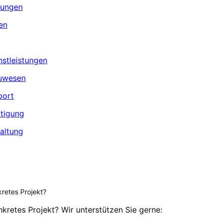
stungen
en
nstleistungen
auwesen
port
rtigung
waltung
retes Projekt?
kretes Projekt? Wir unterstützen Sie gerne: