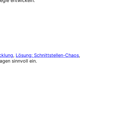
egie entwickeln.
cklung
,
Lösung: Schnittstellen-Chaos
,
en sinnvoll ein.