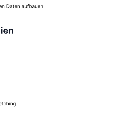
den Daten aufbauen
ien
etching