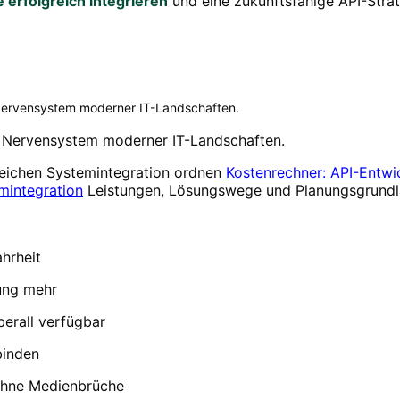
 erfolgreich integrieren
und eine zukunftsfähige API-Strat
 Nervensystem moderner IT-Landschaften.
s Nervensystem moderner IT-Landschaften.
greichen Systemintegration ordnen
Kostenrechner: API-Entwi
mintegration
Leistungen, Lösungswege und Planungsgrundlag
ahrheit
ung mehr
berall verfügbar
binden
ohne Medienbrüche