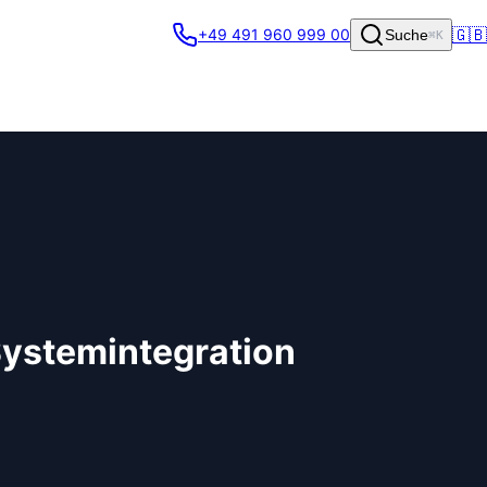
🇬🇧
+49 491 960 999 00
Suche
⌘K
 Systemintegration