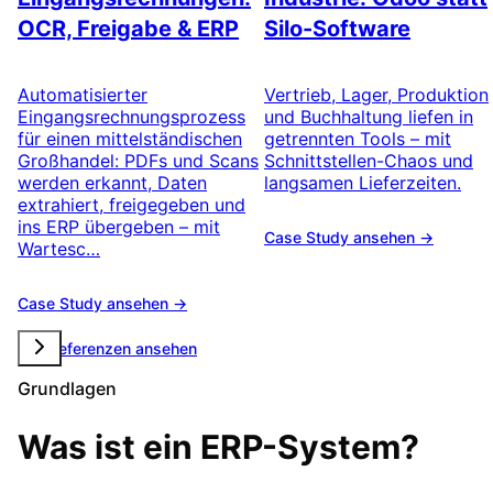
OCR, Freigabe & ERP
Silo-Software
Automatisierter
Vertrieb, Lager, Produktion
Eingangsrechnungsprozess
und Buchhaltung liefen in
für einen mittelständischen
getrennten Tools – mit
Großhandel: PDFs und Scans
Schnittstellen-Chaos und
werden erkannt, Daten
langsamen Lieferzeiten.
extrahiert, freigegeben und
ins ERP übergeben – mit
Case Study ansehen →
Wartesc…
Case Study ansehen →
Alle Referenzen ansehen
Grundlagen
Was ist ein ERP-System?