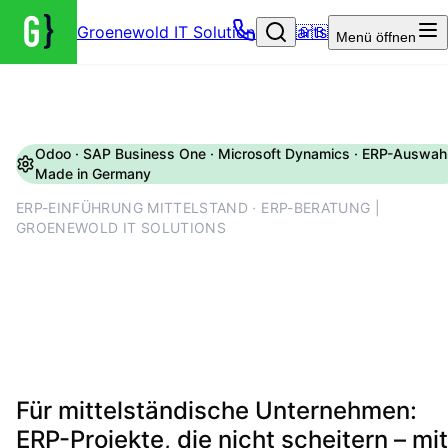
Groenewold IT Solutions – Startseite
🇬🇧
Menü
öffnen
Odoo · SAP Business One · Microsoft Dynamics · ERP-Auswahl
Made in Germany
ERP-EINFÜHRUNG MITTELSTAND · ERP-BERATUNG |
GROENEWOLD IT SOLUTIONS
ERP Einführung für den
Mittelstand: Auswahl, Rollout
und Migration
Für mittelständische Unternehmen:
ERP-Projekte, die nicht scheitern – mit