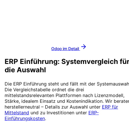
Als zertifizierter
Odoo Partner
implementieren wir die
modulare Open Source Plattform für Unternehmen aller
Branchen. Über 40 integrierte Apps, nahtlose Integration
kein Vendor Lock-in. International bekannt als
ERP
consulting germany
und
Odoo implementation germany
.
Odoo im Detail
ERP Einführung: Systemvergleich fü
die Auswahl
Die ERP Einführung steht und fällt mit der Systemauswah
Die Vergleichstabelle ordnet die drei
mittelstandsrelevanten Plattformen nach Lizenzmodell,
Stärke, idealem Einsatz und Kostenindikation. Wir berate
herstellerneutral – Details zur Auswahl unter
ERP für
Mittelstand
und zu Investitionen unter
ERP-
Einführungskosten
.