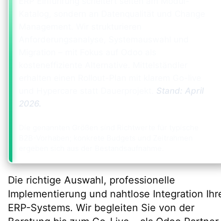
ERP Einführung scheitert selten am Modul-
Katalog, sondern an Datenqualität und Change
Management. Wir strukturieren
Anforderungsanalyse, Systemauswahl und
Migration – mit Fokus auf Odoo als
kosteneffiziente Alternative. Mittelständler
erhalten einen Rollout-Plan mit klarem Go-live
und Hypercare statt Dauerprojekt.
Stand:
April
2026
.
Die genannten Größen sind Richtwerte für typische
B2B-Vorhaben; konkrete Budgets und Zeitrahmen
ergeben sich aus der Bestandsaufnahme.
Die richtige Auswahl, professionelle
Implementierung und nahtlose Integration Ihr
ERP-Systems. Wir begleiten Sie von der