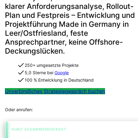
klarer Anforderungsanalyse, Rollout-
Plan und Festpreis – Entwicklung und
Projektführung Made in Germany in
Leer/Ostfriesland, feste
Ansprechpartner, keine Offshore-
Deckungslücken.
250+ umgesetzte Projekte
5,0 Sterne bei
Google
100 % Entwicklung in Deutschland
Unverbindliches Strategiegespräch buchen
Projekt in 2 Minuten strukturiert einordnen
Oder anrufen:
+49 491 960 999 00
KURZ ZUSAMMENGEFASST