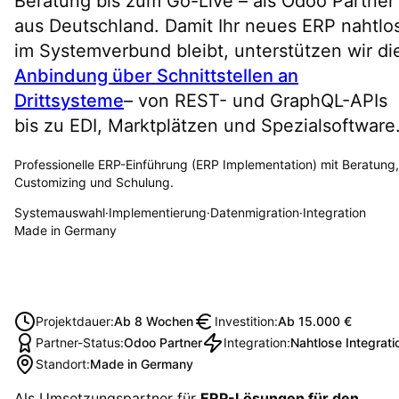
Beratung bis zum Go-Live – als Odoo Partner
aus Deutschland. Damit Ihr neues ERP nahtlo
im Systemverbund bleibt, unterstützen wir di
Anbindung über Schnittstellen an
Drittsysteme
– von REST- und GraphQL-APIs
bis zu EDI, Marktplätzen und Spezialsoftware
Professionelle ERP-Einführung (ERP Implementation) mit Beratung,
Customizing und Schulung.
Systemauswahl
·
Implementierung
·
Datenmigration
·
Integration
Made in Germany
Projektdauer
:
Ab 8 Wochen
Investition
:
Ab 15.000 €
Partner-Status
:
Odoo Partner
Integration
:
Nahtlose Integrati
Standort
:
Made in Germany
Als Umsetzungspartner für
ERP-Lösungen für den