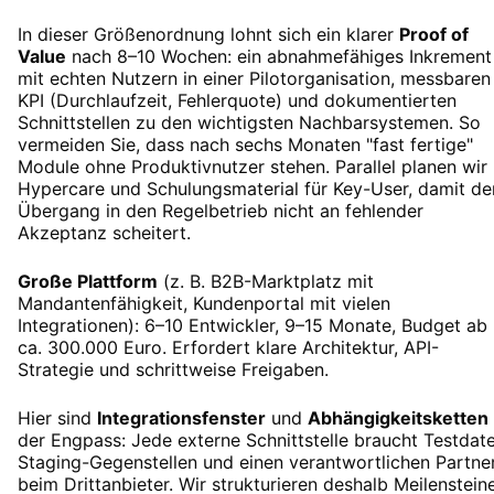
In dieser Größenordnung lohnt sich ein klarer
Proof of
Value
nach 8–10 Wochen: ein abnahmefähiges Inkrement
mit echten Nutzern in einer Pilotorganisation, messbaren
KPI (Durchlaufzeit, Fehlerquote) und dokumentierten
Schnittstellen zu den wichtigsten Nachbarsystemen. So
vermeiden Sie, dass nach sechs Monaten "fast fertige"
Module ohne Produktivnutzer stehen. Parallel planen wir
Hypercare und Schulungsmaterial für Key-User, damit de
Übergang in den Regelbetrieb nicht an fehlender
Akzeptanz scheitert.
Große Plattform
(z. B. B2B-Marktplatz mit
Mandantenfähigkeit, Kundenportal mit vielen
Integrationen): 6–10 Entwickler, 9–15 Monate, Budget ab
ca. 300.000 Euro. Erfordert klare Architektur, API-
Strategie und schrittweise Freigaben.
Hier sind
Integrationsfenster
und
Abhängigkeitsketten
der Engpass: Jede externe Schnittstelle braucht Testdate
Staging-Gegenstellen und einen verantwortlichen Partne
beim Drittanbieter. Wir strukturieren deshalb Meilenstein