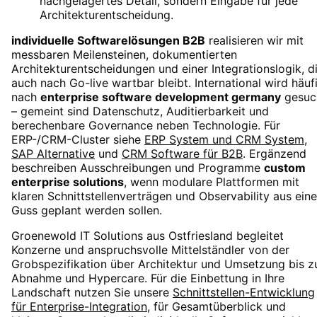
nachgelagertes Detail, sondern Eingabe für jede
Architekturentscheidung.
individuelle Softwarelösungen B2B
realisieren wir mit
messbaren Meilensteinen, dokumentierten
Architekturentscheidungen und einer Integrationslogik, d
auch nach Go-live wartbar bleibt. International wird häuf
nach
enterprise software development germany
gesuc
– gemeint sind Datenschutz, Auditierbarkeit und
berechenbare Governance neben Technologie. Für
ERP-/CRM-Cluster siehe
ERP System und CRM System
,
SAP Alternative
und
CRM Software für B2B
. Ergänzend
beschreiben Ausschreibungen und Programme
custom
enterprise solutions
, wenn modulare Plattformen mit
klaren Schnittstellenverträgen und Observability aus ein
Guss geplant werden sollen.
Groenewold IT Solutions aus Ostfriesland begleitet
Konzerne und anspruchsvolle Mittelständler von der
Grobspezifikation über Architektur und Umsetzung bis z
Abnahme und Hypercare. Für die Einbettung in Ihre
Landschaft nutzen Sie unsere
Schnittstellen-Entwicklung
für Enterprise-Integration
, für Gesamtüberblick und