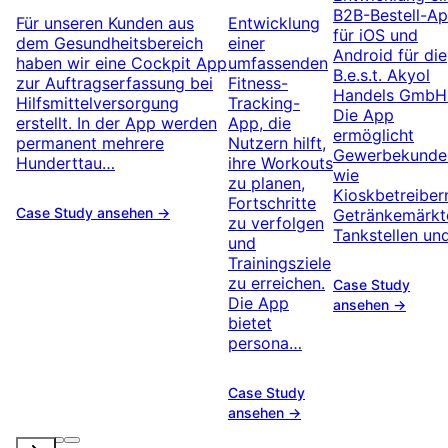
B2B-Bestell-A
Für unseren Kunden aus
Entwicklung
für iOS und
dem Gesundheitsbereich
einer
Android für die
haben wir eine Cockpit App
umfassenden
B.e.s.t. Akyol
zur Auftragserfassung bei
Fitness-
Handels GmbH
Hilfsmittelversorgung
Tracking-
Die App
erstellt. In der App werden
App, die
ermöglicht
permanent mehrere
Nutzern hilft,
Gewerbekunde
Hunderttau…
ihre Workouts
wie
zu planen,
Kioskbetreiber
Fortschritte
Case Study ansehen →
Getränkemärkt
zu verfolgen
Tankstellen un
und
Trainingsziele
zu erreichen.
Case Study
Die App
ansehen →
bietet
persona…
Case Study
ansehen →