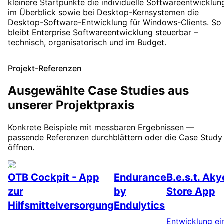
kleinere Startpunkte die
individuelle Softwareentwicklun
im Überblick
sowie bei Desktop-Kernsystemen die
Desktop-Software-Entwicklung für Windows-Clients
. So
bleibt Enterprise Softwareentwicklung steuerbar –
technisch, organisatorisch und im Budget.
Projekt-Referenzen
Ausgewählte Case Studies aus
unserer Projektpraxis
Konkrete Beispiele mit messbaren Ergebnissen —
passende Referenzen durchblättern oder die Case Study
öffnen.
Gesundheit
Fitness
E-Commerce
OTB Cockpit - App
Endurance
B.e.s.t. Aky
zur
by
Store App
Hilfsmittelversorgung
Endulytics
Entwicklung ei