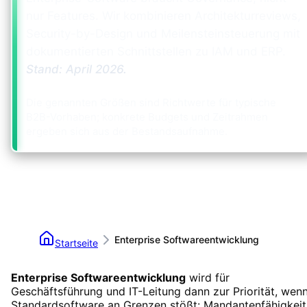
nur Features. Wir kombinieren Architekturreviews,
Security-by-Design und Meilensteinsteuerung mit
dokumentierten Schnittstellen zu IAM und ERP.
Stand:
April 2026
.
Die genannten Größen sind Richtwerte für typische
B2B-Vorhaben; konkrete Budgets und Zeitrahmen
ergeben sich aus der Bestandsaufnahme.
Enterprise Softwareentwicklung
Startseite
Enterprise Softwareentwicklung
wird für
Geschäftsführung und IT-Leitung dann zur Priorität, wen
Standardsoftware an Grenzen stößt: Mandantenfähigkeit