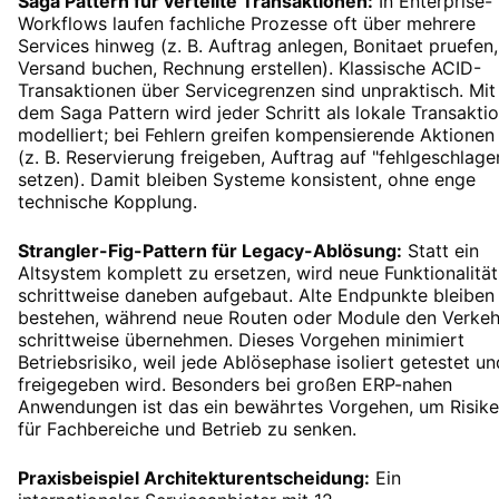
Saga Pattern für verteilte Transaktionen:
In Enterprise-
Workflows laufen fachliche Prozesse oft über mehrere
Services hinweg (z. B. Auftrag anlegen, Bonitaet pruefen,
Versand buchen, Rechnung erstellen). Klassische ACID-
Transaktionen über Servicegrenzen sind unpraktisch. Mit
dem Saga Pattern wird jeder Schritt als lokale Transakti
modelliert; bei Fehlern greifen kompensierende Aktionen
(z. B. Reservierung freigeben, Auftrag auf "fehlgeschlage
setzen). Damit bleiben Systeme konsistent, ohne enge
technische Kopplung.
Strangler-Fig-Pattern für Legacy-Ablösung:
Statt ein
Altsystem komplett zu ersetzen, wird neue Funktionalität
schrittweise daneben aufgebaut. Alte Endpunkte bleiben
bestehen, während neue Routen oder Module den Verkeh
schrittweise übernehmen. Dieses Vorgehen minimiert
Betriebsrisiko, weil jede Ablösephase isoliert getestet un
freigegeben wird. Besonders bei großen ERP-nahen
Anwendungen ist das ein bewährtes Vorgehen, um Risik
für Fachbereiche und Betrieb zu senken.
Praxisbeispiel Architekturentscheidung:
Ein