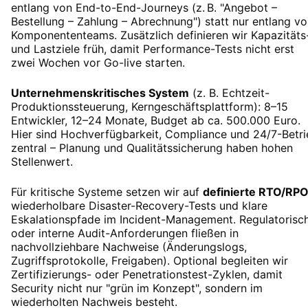
entlang von End-to-End-Journeys (z. B. "Angebot –
Bestellung – Zahlung – Abrechnung") statt nur entlang v
Komponententeams. Zusätzlich definieren wir Kapazitäts
und Lastziele früh, damit Performance-Tests nicht erst
zwei Wochen vor Go-live starten.
Unternehmenskritisches System
(z. B. Echtzeit-
Produktionssteuerung, Kerngeschäftsplattform): 8–15
Entwickler, 12–24 Monate, Budget ab ca. 500.000 Euro.
Hier sind Hochverfügbarkeit, Compliance und 24/7-Betri
zentral – Planung und Qualitätssicherung haben hohen
Stellenwert.
Für kritische Systeme setzen wir auf
definierte RTO/RP
wiederholbare Disaster-Recovery-Tests und klare
Eskalationspfade im Incident-Management. Regulatorisc
oder interne Audit-Anforderungen fließen in
nachvollziehbare Nachweise (Änderungslogs,
Zugriffsprotokolle, Freigaben). Optional begleiten wir
Zertifizierungs- oder Penetrationstest-Zyklen, damit
Security nicht nur "grün im Konzept", sondern im
wiederholten Nachweis besteht.