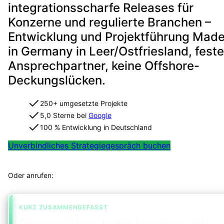
integrationsscharfe Releases für
Konzerne und regulierte Branchen –
Entwicklung und Projektführung Mad
in Germany in Leer/Ostfriesland, feste
Ansprechpartner, keine Offshore-
Deckungslücken.
250+ umgesetzte Projekte
5,0 Sterne bei
Google
100 % Entwicklung in Deutschland
Unverbindliches Strategiegespräch buchen
Projekt in 2 Minuten strukturiert einordnen
Oder anrufen:
+49 491 960 999 00
KURZ ZUSAMMENGEFASST
Enterprise-Software braucht Governance, nicht