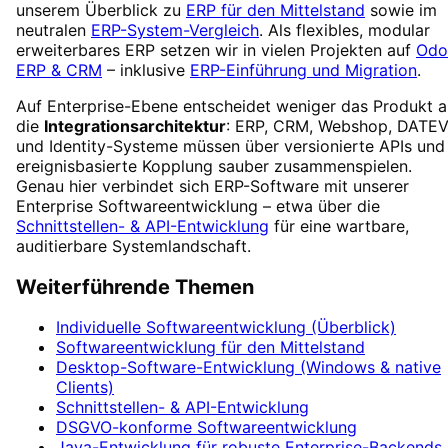
unserem Überblick zu
ERP für den Mittelstand
sowie im
neutralen
ERP-System-Vergleich
. Als flexibles, modular
erweiterbares ERP setzen wir in vielen Projekten auf
Odo
ERP & CRM
– inklusive
ERP-Einführung und Migration
.
Auf Enterprise-Ebene entscheidet weniger das Produkt a
die
Integrationsarchitektur
: ERP, CRM, Webshop, DATE
und Identity-Systeme müssen über versionierte APIs und
ereignisbasierte Kopplung sauber zusammenspielen.
Genau hier verbindet sich ERP-Software mit unserer
Enterprise Softwareentwicklung – etwa über die
Schnittstellen- & API-Entwicklung
für eine wartbare,
auditierbare Systemlandschaft.
Weiterführende Themen
Individuelle Softwareentwicklung (Überblick)
Softwareentwicklung für den Mittelstand
Desktop-Software-Entwicklung (Windows & native
Clients)
Schnittstellen- & API-Entwicklung
DSGVO-konforme Softwareentwicklung
Java-Entwicklung für robuste Enterprise-Backends