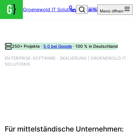
Groenewold IT Solutions – Startseite
🇬🇧
Menü
öffnen
250+ Projekte ·
5,0 bei Google
· 100 % in Deutschland
ENTERPRISE-SOFTWARE · SKALIERUNG | GROENEWOLD IT
SOLUTIONS
Enterprise-
Softwareentwicklung mit
Mandantenfähigkeit, SLAs
und Lieferketten
Für mittelständische Unternehmen: