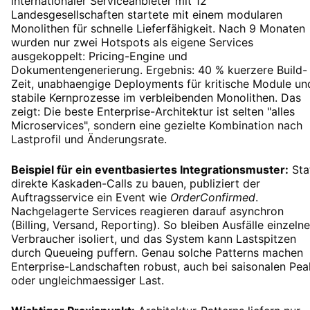
internationaler Serviceanbieter mit 12
Landesgesellschaften startete mit einem modularen
Monolithen für schnelle Lieferfähigkeit. Nach 9 Monaten
wurden nur zwei Hotspots als eigene Services
ausgekoppelt: Pricing-Engine und
Dokumentengenerierung. Ergebnis: 40 % kuerzere Build-
Zeit, unabhaengige Deployments für kritische Module un
stabile Kernprozesse im verbleibenden Monolithen. Das
zeigt: Die beste Enterprise-Architektur ist selten "alles
Microservices", sondern eine gezielte Kombination nach
Lastprofil und Änderungsrate.
Beispiel für ein eventbasiertes Integrationsmuster:
Sta
direkte Kaskaden-Calls zu bauen, publiziert der
Auftragsservice ein Event wie
OrderConfirmed
.
Nachgelagerte Services reagieren darauf asynchron
(Billing, Versand, Reporting). So bleiben Ausfälle einzelne
Verbraucher isoliert, und das System kann Lastspitzen
durch Queueing puffern. Genau solche Patterns machen
Enterprise-Landschaften robust, auch bei saisonalen Pea
oder ungleichmaessiger Last.